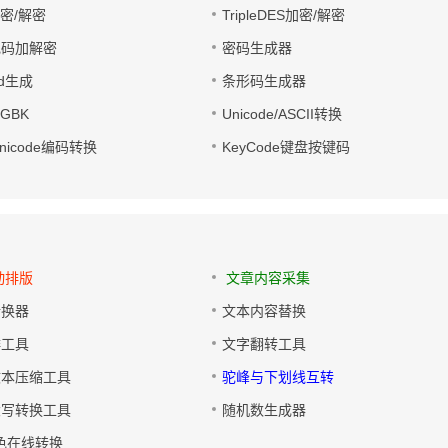
加密/解密
TripleDES加密/解密
电码加解密
密码生成器
wd生成
条形码生成器
转GBK
Unicode/ASCII转换
/Unicode编码转换
KeyCode键盘按键码
动排版
文章内容采集
转换器
文本内容替换
排工具
文字翻转工具
文本压缩工具
驼峰与下划线互转
大写转换工具
随机数生成器
色在线转换