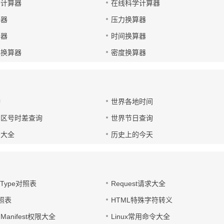
码计算器
在线科学计算器
算器
压力换算器
算器
时间换算器
小换算器
密度换算器
钟
世界各地时间
国区号时差查询
世界节日查询
号大全
历史上的今天
t-Type对照表
Request请求大全
对照表
HTML特殊字符转义
d Manifest权限大全
Linux常用命令大全