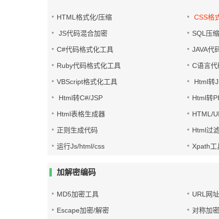
HTML格式化/压缩
CSS格
JS代码混合加密
SQL压
C#代码格式化工具
JAVA
Ruby代码格式化工具
C语言代
VBScript格式化工具
Html转J
Html转C#/JSP
Html转
Html表格生成器
HTML/
正则生成代码
Html过
运行Js/html/css
Xpath
加解密编码
MD5加密工具
URL网
Escape加密/解密
对称加密