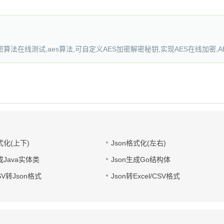
密算法在线测试,aes算法,可自定义AES加密解密秘钥,实现AES在线加密,
式化(上下)
Json格式化(左右)
成Java实体类
Json生成Go结构体
CSV转Json格式
Json转Excel/CSV格式