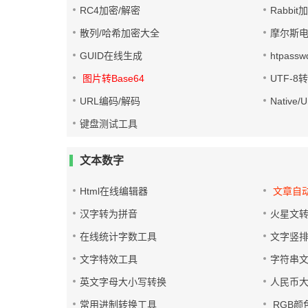
RC4加密/解密
Rabbit
散列/哈希加密大全
摩尔斯
GUID在线生成
htpass
图片转Base64
UTF-8
URL编码/解码
Native
键盘测试工具
文本数字
Html在线编辑器
文章自
汉字转为拼音
火星文
在线统计字数工具
文字竖
文字特效工具
字符串
英文字母大小写转换
人民币
常用进制转换工具
RGB颜