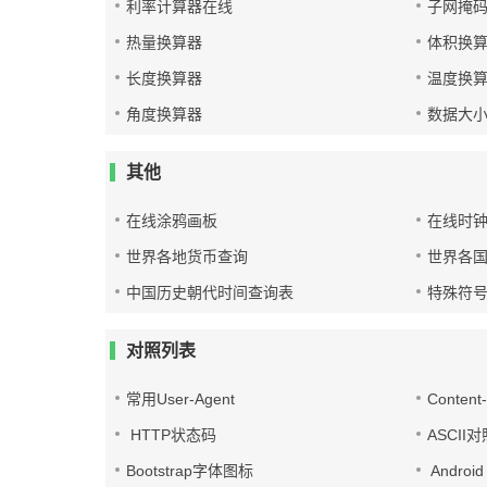
利率计算器在线
子网掩
热量换算器
体积换
长度换算器
温度换
角度换算器
数据大
其他
在线涂鸦画板
在线时
世界各地货币查询
世界各
中国历史朝代时间查询表
特殊符
对照列表
常用User-Agent
Conten
HTTP状态码
ASCII
Bootstrap字体图标
Androi