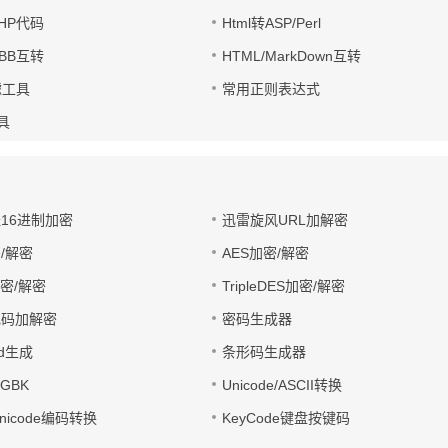
PHP代码
Html转ASP/Perl
UBB互转
HTML/MarkDown互转
滤工具
常用正则表达式
工具
址16进制加密
迅雷旋风URL加解密
/解密
AES加密/解密
加密/解密
TripleDES加密/解密
电码加解密
密码生成器
wd生成
条形码生成器
转GBK
Unicode/ASCII转换
/Unicode编码转换
KeyCode键盘按键码