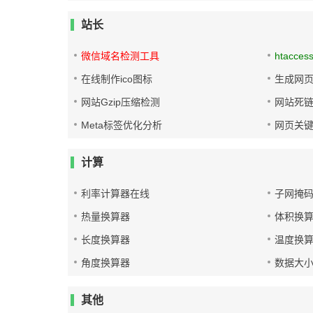
站长
微信域名检测工具
htacces
在线制作ico图标
生成网页
网站Gzip压缩检测
网站死
Meta标签优化分析
网页关
计算
利率计算器在线
子网掩
热量换算器
体积换
长度换算器
温度换
角度换算器
数据大
其他