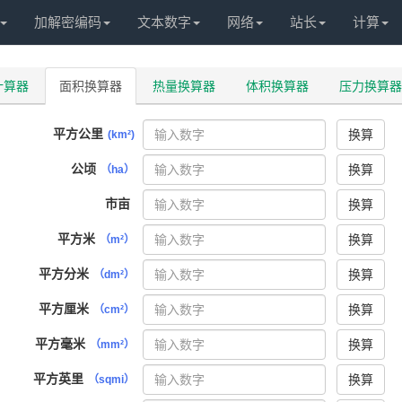
加解密编码
文本数字
网络
站长
计算
计算器
面积换算器
热量换算器
体积换算器
压力换算器
平方公里
换算
(km²)
公顷
换算
（ha）
市亩
换算
平方米
换算
（m²）
平方分米
换算
（dm²）
平方厘米
换算
（cm²）
平方毫米
换算
（mm²）
平方英里
换算
（sqmi）