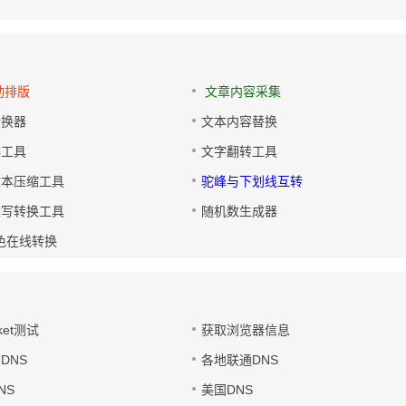
动排版
文章内容采集
转换器
文本内容替换
排工具
文字翻转工具
文本压缩工具
驼峰与下划线互转
大写转换工具
随机数生成器
色在线转换
ket测试
获取浏览器信息
DNS
各地联通DNS
NS
美国DNS