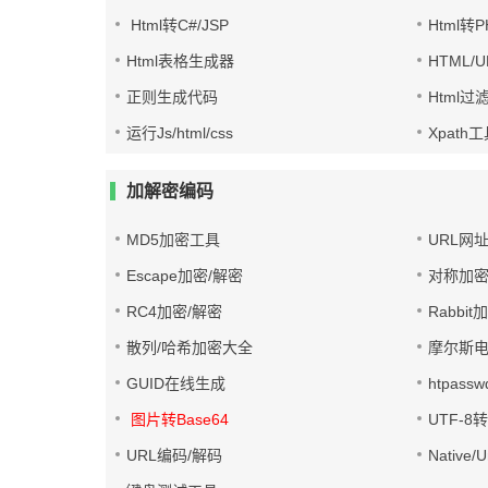
Html转C#/JSP
Html转
Html表格生成器
HTML/
正则生成代码
Html过
运行Js/html/css
Xpath
加解密编码
MD5加密工具
URL网
Escape加密/解密
对称加密
RC4加密/解密
Rabbit
散列/哈希加密大全
摩尔斯
GUID在线生成
htpass
图片转Base64
UTF-8
URL编码/解码
Native