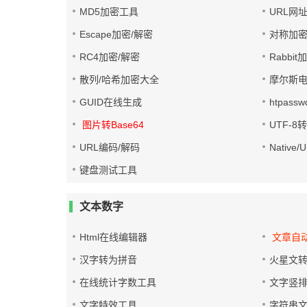
MD5加密工具
URL网
Escape加密/解密
对称加密
RC4加密/解密
Rabbit
散列/哈希加密大全
摩尔斯
GUID在线生成
htpass
图片转Base64
UTF-8
URL编码/解码
Native
键盘测试工具
文本数字
Html在线编辑器
文章自
汉字转为拼音
火星文
在线统计字数工具
文字竖
文字特效工具
字符串