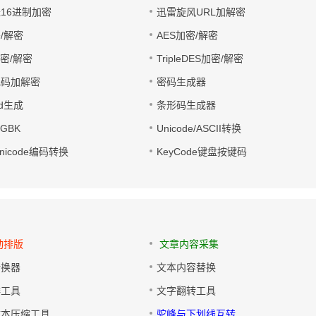
址16进制加密
迅雷旋风URL加解密
/解密
AES加密/解密
加密/解密
TripleDES加密/解密
电码加解密
密码生成器
wd生成
条形码生成器
转GBK
Unicode/ASCII转换
/Unicode编码转换
KeyCode键盘按键码
动排版
文章内容采集
转换器
文本内容替换
排工具
文字翻转工具
文本压缩工具
驼峰与下划线互转