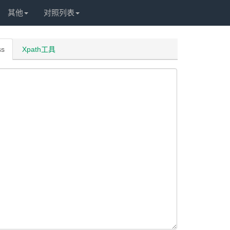
其他
对照列表
ss
Xpath工具