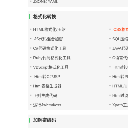
JSON转YAML
格式化转换
HTML格式化/压缩
CSS格
JS代码混合加密
SQL压
C#代码格式化工具
JAVA
Ruby代码格式化工具
C语言代
VBScript格式化工具
Html转J
Html转C#/JSP
Html转
Html表格生成器
HTML/
正则生成代码
Html过
运行Js/html/css
Xpath
加解密编码