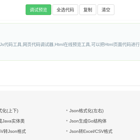
复制
Js代码工具,网页代码调试器,Html在线预览工具,可以把Html页面代码进
式化(上下)
Json格式化(左右)
成Java实体类
Json生成Go结构体
CSV转Json格式
Json转Excel/CSV格式