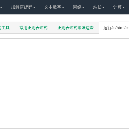
加解密编码
文本数字
网络
站长
计算
过滤工具
常用正则表达式
正则表达式语法速查
运行Js/html/c