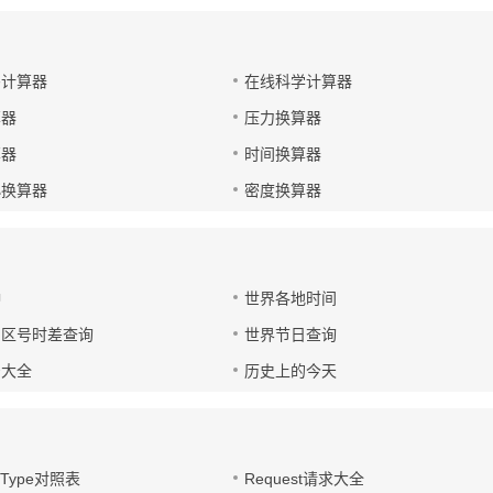
码计算器
在线科学计算器
算器
压力换算器
算器
时间换算器
小换算器
密度换算器
钟
世界各地时间
国区号时差查询
世界节日查询
号大全
历史上的今天
t-Type对照表
Request请求大全