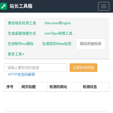
站长工具箱
站
微信域名检测工具
htaccess转nginx
长
生成桌面快捷方式
rem与px转换工具
工
在线制作ico图标
生成网页Meta标签
网站死链检测
具
更多工具
箱
立即检测死链
HTTP状态码解释
序号
网页标题
检测的网址
检测状态