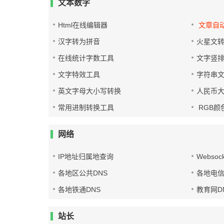
文本数字
Html在线编辑器
文章自
汉字转为拼音
火星文
在线统计字数工具
文字竖
文字特效工具
字符串
英文字母大小写转换
人民币
常用进制转换工具
RGB颜
网络
IP地址归属地查询
Websoc
各地区公共DNS
各地电信
各地铁通DNS
教育网D
站长