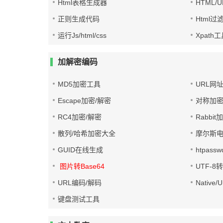
Html表格生成器
HTML/
正则生成代码
Html过
运行Js/html/css
Xpath
加解密编码
MD5加密工具
URL网
Escape加密/解密
对称加密
RC4加密/解密
Rabbit
散列/哈希加密大全
摩尔斯
GUID在线生成
htpass
图片转Base64
UTF-8
URL编码/解码
Native
键盘测试工具