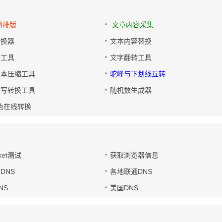
动排版
文章内容采集
转换器
文本内容替换
排工具
文字翻转工具
文本压缩工具
驼峰与下划线互转
大写转换工具
随机数生成器
色在线转换
ket测试
获取浏览器信息
DNS
各地联通DNS
NS
美国DNS