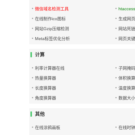
微信域名检测工具
htacces
在线制作ico图标
生成网页
网站Gzip压缩检测
网站死
Meta标签优化分析
网页关
计算
利率计算器在线
子网掩
热量换算器
体积换
长度换算器
温度换
角度换算器
数据大
其他
在线涂鸦画板
在线时