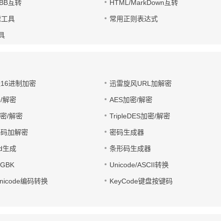
UBB互转
HTML/MarkDown互转
滤工具
常用正则表达式
工具
址16进制加密
迅雷旋风URL加解密
/解密
AES加密/解密
加密/解密
TripleDES加密/解密
电码加解密
密码生成器
wd生成
条形码生成器
转GBK
Unicode/ASCII转换
/Unicode编码转换
KeyCode键盘按键码