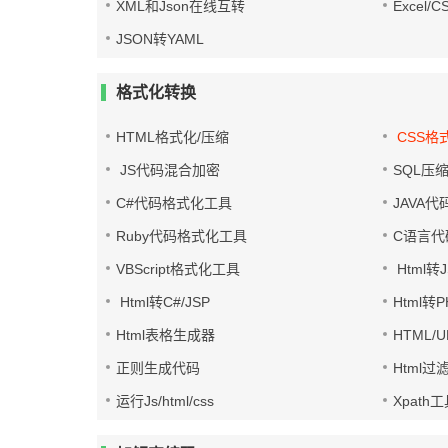
XML和Json在线互转
Excel/
JSON转YAML
格式化转换
HTML格式化/压缩
CSS格
JS代码混合加密
SQL压
C#代码格式化工具
JAVA
Ruby代码格式化工具
C语言代
VBScript格式化工具
Html转J
Html转C#/JSP
Html转
Html表格生成器
HTML/
正则生成代码
Html过
运行Js/html/css
Xpath