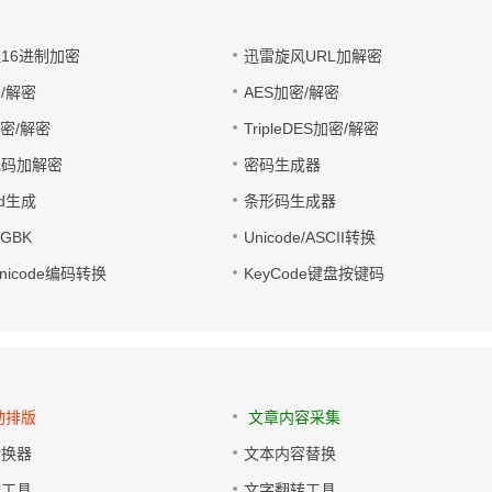
址16进制加密
迅雷旋风URL加解密
/解密
AES加密/解密
加密/解密
TripleDES加密/解密
电码加解密
密码生成器
wd生成
条形码生成器
转GBK
Unicode/ASCII转换
/Unicode编码转换
KeyCode键盘按键码
动排版
文章内容采集
转换器
文本内容替换
排工具
文字翻转工具