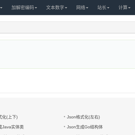
加解密编码
文本数字
网络
站长
计算
式化(上下)
Json格式化(左右)
成Java实体类
Json生成Go结构体