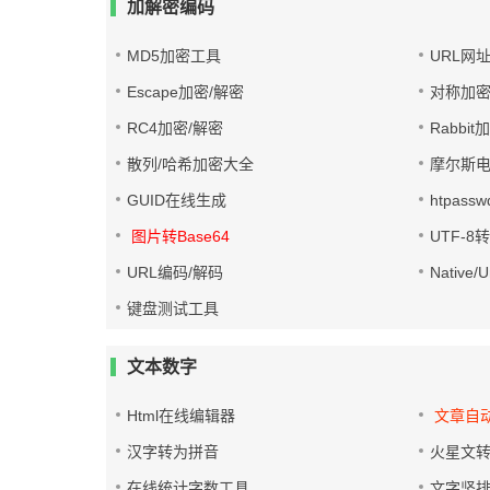
加解密编码
MD5加密工具
URL网
Escape加密/解密
对称加密
RC4加密/解密
Rabbit
散列/哈希加密大全
摩尔斯
GUID在线生成
htpass
图片转Base64
UTF-8
URL编码/解码
Native
键盘测试工具
文本数字
Html在线编辑器
文章自
汉字转为拼音
火星文
在线统计字数工具
文字竖