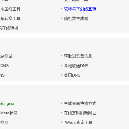
文本压缩工具
驼峰与下划线互转
大写转换工具
随机数生成器
色在线转换
ket测试
获取浏览器信息
DNS
各地联通DNS
NS
美国DNS
s转nginx
生成桌面快捷方式
Meta标签
在线定时刷新网址
链检测
Whois查询工具