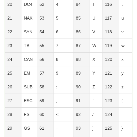
20
DC4
52
4
84
T
116
t
21
NAK
53
5
85
U
117
u
22
SYN
54
6
86
V
118
v
23
TB
55
7
87
W
119
w
24
CAN
56
8
88
X
120
x
25
EM
57
9
89
Y
121
y
26
SUB
58
:
90
Z
122
z
27
ESC
59
;
91
[
123
{
28
FS
60
<
92
/
124
|
29
GS
61
=
93
]
125
}