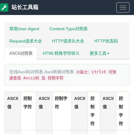
站长工具箱
站
长
常用User-Agent
Content-Type对照表
Request请求大全
HTTP请求头大全
HTTP状态码
工
ASCII对照表
HTML特殊字符转义
更多工具
具
在线Ascii码对照表,Ascii转换对照表
小贴士：Ctrl+F 可快
箱
速查找 Ascii码 及 控制字符
ASCII
控制
ASCII
控制字
ASCII
控
ASCII
控
值
字符
值
符
值
制
值
制
字
字
符
符