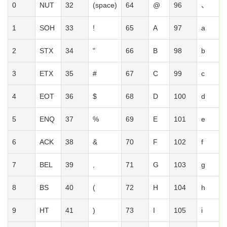
0
NUT
32
(space)
64
@
96
、
1
SOH
33
!
65
A
97
a
2
STX
34
"
66
B
98
b
3
ETX
35
#
67
C
99
c
4
EOT
36
$
68
D
100
d
5
ENQ
37
%
69
E
101
e
6
ACK
38
&
70
F
102
f
7
BEL
39
,
71
G
103
g
8
BS
40
(
72
H
104
h
9
HT
41
)
73
I
105
i