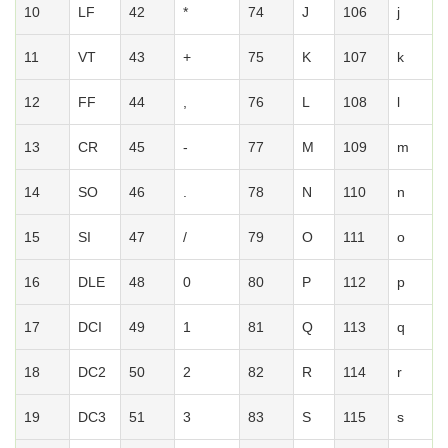
10
LF
42
*
74
J
106
j
11
VT
43
+
75
K
107
k
12
FF
44
,
76
L
108
l
13
CR
45
-
77
M
109
m
14
SO
46
.
78
N
110
n
15
SI
47
/
79
O
111
o
16
DLE
48
0
80
P
112
p
17
DCI
49
1
81
Q
113
q
18
DC2
50
2
82
R
114
r
19
DC3
51
3
83
S
115
s